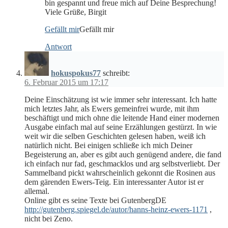
bin gespannt und freue mich auf Deine Besprechung!
Viele Grüße, Birgit
Gefällt mir
Gefällt mir
Antwort
hokuspokus77
schreibt:
6. Februar 2015 um 17:17
Deine Einschätzung ist wie immer sehr interessant. Ich hatte
mich letztes Jahr, als Ewers gemeinfrei wurde, mit ihm
beschäftigt und mich ohne die leitende Hand einer modernen
Ausgabe einfach mal auf seine Erzählungen gestürzt. In wie
weit wir die selben Geschichten gelesen haben, weiß ich
natürlich nicht. Bei einigen schließe ich mich Deiner
Begeisterung an, aber es gibt auch genügend andere, die fand
ich einfach nur fad, geschmacklos und arg selbstverliebt. Der
Sammelband pickt wahrscheinlich gekonnt die Rosinen aus
dem gärenden Ewers-Teig. Ein interessanter Autor ist er
allemal.
Online gibt es seine Texte bei GutenbergDE
http://gutenberg.spiegel.de/autor/hanns-heinz-ewers-1171
,
nicht bei Zeno.