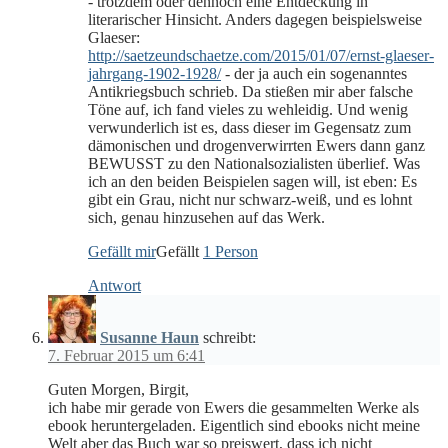
- trotzdem oder dennoch eine Entdeckung in
literarischer Hinsicht. Anders dagegen beispielsweise
Glaeser:
http://saetzeundschaetze.com/2015/01/07/ernst-glaeser-
jahrgang-1902-1928/
- der ja auch ein sogenanntes
Antikriegsbuch schrieb. Da stießen mir aber falsche
Töne auf, ich fand vieles zu wehleidig. Und wenig
verwunderlich ist es, dass dieser im Gegensatz zum
dämonischen und drogenverwirrten Ewers dann ganz
BEWUSST zu den Nationalsozialisten überlief. Was
ich an den beiden Beispielen sagen will, ist eben: Es
gibt ein Grau, nicht nur schwarz-weiß, und es lohnt
sich, genau hinzusehen auf das Werk.
Gefällt mir
Gefällt
1 Person
Antwort
Susanne Haun
schreibt:
7. Februar 2015 um 6:41
Guten Morgen, Birgit,
ich habe mir gerade von Ewers die gesammelten Werke als
ebook heruntergeladen. Eigentlich sind ebooks nicht meine
Welt aber das Buch war so preiswert, dass ich nicht