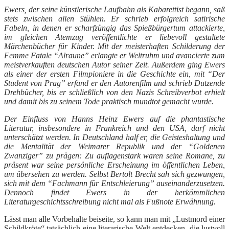
Ewers, der seine künstlerische Laufbahn als Kabarettist begann, saß
stets zwischen allen Stühlen. Er schrieb erfolgreich satirische
Fabeln, in denen er scharfzüngig das Spießbürgertum attackierte,
im gleichen Atemzug veröffentlichte er liebevoll gestaltete
Märchenbücher für Kinder. Mit der meisterhaften Schilderung der
Femme Fatale “Alraune” erlangte er Weltruhm und avancierte zum
meistverkauften deutschen Autor seiner Zeit. Außerdem ging Ewers
als einer der ersten Filmpioniere in die Geschichte ein, mit “Der
Student von Prag” erfand er den Autorenfilm und schrieb Dutzende
Drehbücher, bis er schließlich von den Nazis Schreibverbot erhielt
und damit bis zu seinem Tode praktisch mundtot gemacht wurde.
Der Einfluss von Hanns Heinz Ewers auf die phantastische
Literatur, insbesondere in Frankreich und den USA, darf nicht
unterschätzt werden. In Deutschland half er, die Geisteshaltung und
die Mentalität der Weimarer Republik und der “Goldenen
Zwanziger” zu prägen: Zu auflagenstark waren seine Romane, zu
präsent war seine persönliche Erscheinung im öffentlichen Leben,
um übersehen zu werden. Selbst Bertolt Brecht sah sich gezwungen,
sich mit dem “Fachmann für Entschleierung” auseinanderzusetzen.
Dennoch findet Ewers in der herkömmlichen
Literaturgeschichtsschreibung nicht mal als Fußnote Erwähnung.
Lässt man alle Vorbehalte beiseite, so kann man mit „Lustmord einer
Schildkröte“ tatsächlich eine literarische Welt entdecken, die lustvoll