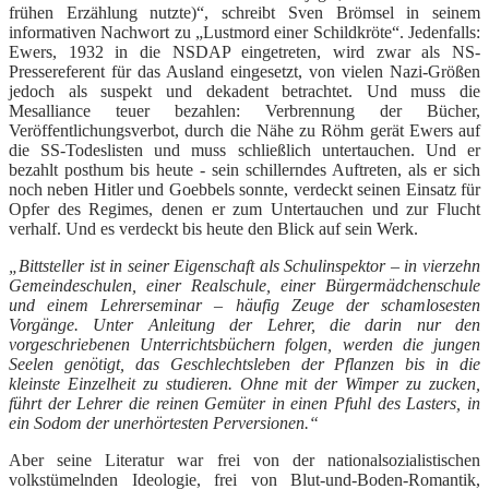
frühen Erzählung nutzte)“, schreibt Sven Brömsel in seinem
informativen Nachwort zu „Lustmord einer Schildkröte“. Jedenfalls:
Ewers, 1932 in die NSDAP eingetreten, wird zwar als NS-
Pressereferent für das Ausland eingesetzt, von vielen Nazi-Größen
jedoch als suspekt und dekadent betrachtet. Und muss die
Mesalliance teuer bezahlen: Verbrennung der Bücher,
Veröffentlichungsverbot, durch die Nähe zu Röhm gerät Ewers auf
die SS-Todeslisten und muss schließlich untertauchen. Und er
bezahlt posthum bis heute - sein schillerndes Auftreten, als er sich
noch neben Hitler und Goebbels sonnte, verdeckt seinen Einsatz für
Opfer des Regimes, denen er zum Untertauchen und zur Flucht
verhalf. Und es verdeckt bis heute den Blick auf sein Werk.
„Bittsteller ist in seiner Eigenschaft als Schulinspektor – in vierzehn
Gemeindeschulen, einer Realschule, einer Bürgermädchenschule
und einem Lehrerseminar – häufig Zeuge der schamlosesten
Vorgänge. Unter Anleitung der Lehrer, die darin nur den
vorgeschriebenen Unterrichtsbüchern folgen, werden die jungen
Seelen genötigt, das Geschlechtsleben der Pflanzen bis in die
kleinste Einzelheit zu studieren. Ohne mit der Wimper zu zucken,
führt der Lehrer die reinen Gemüter in einen Pfuhl des Lasters, in
ein Sodom der unerhörtesten Perversionen.“
Aber seine Literatur war frei von der nationalsozialistischen
volkstümelnden Ideologie, frei von Blut-und-Boden-Romantik,