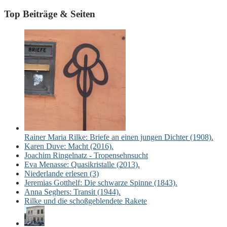
Top Beiträge & Seiten
Rainer Maria Rilke: Briefe an einen jungen Dichter (1908).
Karen Duve: Macht (2016).
Joachim Ringelnatz - Tropensehnsucht
Eva Menasse: Quasikristalle (2013).
Niederlande erlesen (3)
Jeremias Gotthelf: Die schwarze Spinne (1843).
Anna Seghers: Transit (1944).
Rilke und die schoßgeblendete Rakete