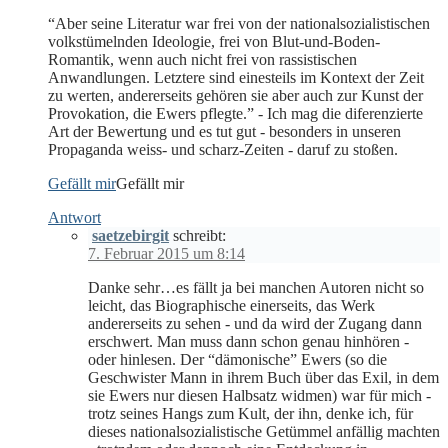
“Aber seine Literatur war frei von der nationalsozialistischen
volkstümelnden Ideologie, frei von Blut-und-Boden-
Romantik, wenn auch nicht frei von rassistischen
Anwandlungen. Letztere sind einesteils im Kontext der Zeit
zu werten, andererseits gehören sie aber auch zur Kunst der
Provokation, die Ewers pflegte.” - Ich mag die diferenzierte
Art der Bewertung und es tut gut - besonders in unseren
Propaganda weiss- und scharz-Zeiten - daruf zu stoßen.
Gefällt mir
Gefällt mir
Antwort
saetzebirgit
schreibt:
7. Februar 2015 um 8:14
Danke sehr…es fällt ja bei manchen Autoren nicht so
leicht, das Biographische einerseits, das Werk
andererseits zu sehen - und da wird der Zugang dann
erschwert. Man muss dann schon genau hinhören -
oder hinlesen. Der “dämonische” Ewers (so die
Geschwister Mann in ihrem Buch über das Exil, in dem
sie Ewers nur diesen Halbsatz widmen) war für mich -
trotz seines Hangs zum Kult, der ihn, denke ich, für
dieses nationalsozialistische Getümmel anfällig machten