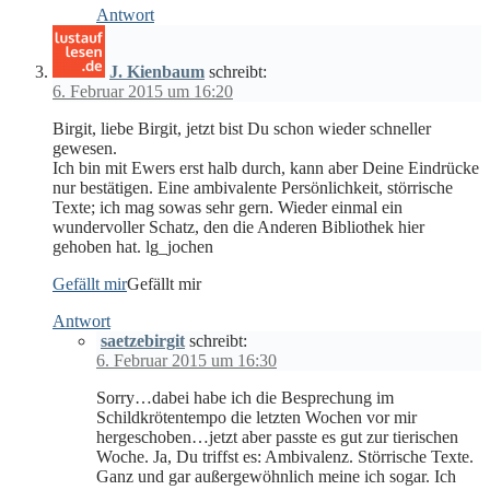
Antwort
J. Kienbaum
schreibt:
6. Februar 2015 um 16:20
Birgit, liebe Birgit, jetzt bist Du schon wieder schneller
gewesen.
Ich bin mit Ewers erst halb durch, kann aber Deine Eindrücke
nur bestätigen. Eine ambivalente Persönlichkeit, störrische
Texte; ich mag sowas sehr gern. Wieder einmal ein
wundervoller Schatz, den die Anderen Bibliothek hier
gehoben hat. lg_jochen
Gefällt mir
Gefällt mir
Antwort
saetzebirgit
schreibt:
6. Februar 2015 um 16:30
Sorry…dabei habe ich die Besprechung im
Schildkrötentempo die letzten Wochen vor mir
hergeschoben…jetzt aber passte es gut zur tierischen
Woche. Ja, Du triffst es: Ambivalenz. Störrische Texte.
Ganz und gar außergewöhnlich meine ich sogar. Ich