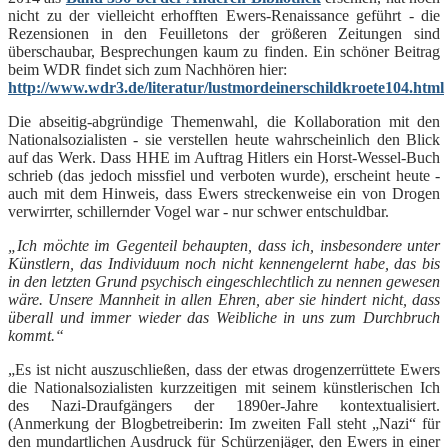
nicht zu der vielleicht erhofften Ewers-Renaissance geführt - die
Rezensionen in den Feuilletons der größeren Zeitungen sind
überschaubar, Besprechungen kaum zu finden. Ein schöner Beitrag
beim WDR findet sich zum Nachhören hier:
http://www.wdr3.de/literatur/lustmordeinerschildkroete104.html
Die abseitig-abgründige Themenwahl, die Kollaboration mit den
Nationalsozialisten - sie verstellen heute wahrscheinlich den Blick
auf das Werk. Dass HHE im Auftrag Hitlers ein Horst-Wessel-Buch
schrieb (das jedoch missfiel und verboten wurde), erscheint heute -
auch mit dem Hinweis, dass Ewers streckenweise ein von Drogen
verwirrter, schillernder Vogel war - nur schwer entschuldbar.
„Ich möchte im Gegenteil behaupten, dass ich, insbesondere unter
Künstlern, das Individuum noch nicht kennengelernt habe, das bis
in den letzten Grund psychisch eingeschlechtlich zu nennen gewesen
wäre. Unsere Mannheit in allen Ehren, aber sie hindert nicht, dass
überall und immer wieder das Weibliche in uns zum Durchbruch
kommt.“
„Es ist nicht auszuschließen, dass der etwas drogenzerrüttete Ewers
die Nationalsozialisten kurzzeitigen mit seinem künstlerischen Ich
des Nazi-Draufgängers der 1890er-Jahre kontextualisiert.
(Anmerkung der Blogbetreiberin: Im zweiten Fall steht „Nazi“ für
den mundartlichen Ausdruck für Schürzenjäger, den Ewers in einer