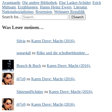
Avantgarde
,
Die andere Bibliothek
,
Else Lasker-Schüler
,
Erich
Mühsam
,
Erzählungen
,
Hanns Heinz Ewers
,
Literatur
,
Nationalsozialismus
,
Rezension
,
Weimarer Republik
Search for...

Search
Was Leser meinen…
Silvia
zu
Karen Duve: Macht (2016).
sugar4all
zu
Rilke und die schoßgeblendete…
Brasch & Buch
zu
Karen Duve: Macht (2016).
dj7o9
zu
Karen Duve: Macht (2016).
SätzeundSchätze
zu
Karen Duve: Macht (2016).
dj7o9
zu
Karen Duve: Macht (2016).