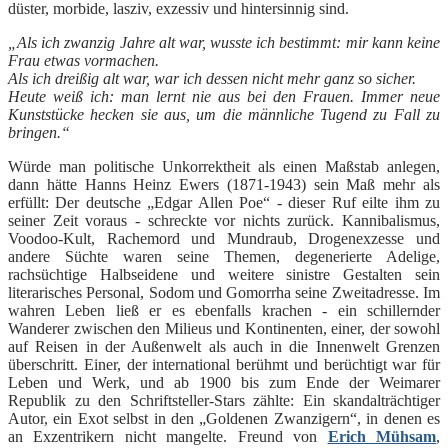
düster, morbide, lasziv, exzessiv und hintersinnig sind.
„Als ich zwanzig Jahre alt war, wusste ich bestimmt: mir kann keine
Frau etwas vormachen.
Als ich dreißig alt war, war ich dessen nicht mehr ganz so sicher.
Heute weiß ich: man lernt nie aus bei den Frauen. Immer neue
Kunststücke hecken sie aus, um die männliche Tugend zu Fall zu
bringen.“
Würde man politische Unkorrektheit als einen Maßstab anlegen,
dann hätte Hanns Heinz Ewers (1871-1943) sein Maß mehr als
erfüllt: Der deutsche „Edgar Allen Poe“ - dieser Ruf eilte ihm zu
seiner Zeit voraus - schreckte vor nichts zurück. Kannibalismus,
Voodoo-Kult, Rachemord und Mundraub, Drogenexzesse und
andere Süchte waren seine Themen, degenerierte Adelige,
rachsüchtige Halbseidene und weitere sinistre Gestalten sein
literarisches Personal, Sodom und Gomorrha seine Zweitadresse. Im
wahren Leben ließ er es ebenfalls krachen - ein schillernder
Wanderer zwischen den Milieus und Kontinenten, einer, der sowohl
auf Reisen in der Außenwelt als auch in die Innenwelt Grenzen
überschritt. Einer, der international berühmt und berüchtigt war für
Leben und Werk, und ab 1900 bis zum Ende der Weimarer
Republik zu den Schriftsteller-Stars zählte: Ein skandalträchtiger
Autor, ein Exot selbst in den „Goldenen Zwanzigern“, in denen es
an Exzentrikern nicht mangelte. Freund von
Erich Mühsam
,