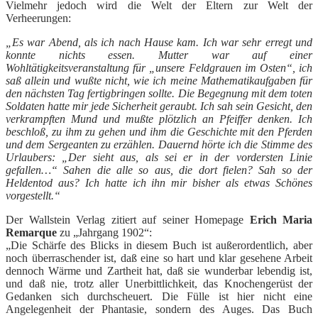
Vielmehr jedoch wird die Welt der Eltern zur Welt der
Verheerungen:
„Es war Abend, als ich nach Hause kam. Ich war sehr erregt und
konnte nichts essen. Mutter war auf einer
Wohltätigkeitsveranstaltung für „unsere Feldgrauen im Osten“, ich
saß allein und wußte nicht, wie ich meine Mathematikaufgaben für
den nächsten Tag fertigbringen sollte. Die Begegnung mit dem toten
Soldaten hatte mir jede Sicherheit geraubt. Ich sah sein Gesicht, den
verkrampften Mund und mußte plötzlich an Pfeiffer denken. Ich
beschloß, zu ihm zu gehen und ihm die Geschichte mit den Pferden
und dem Sergeanten zu erzählen. Dauernd hörte ich die Stimme des
Urlaubers: „Der sieht aus, als sei er in der vordersten Linie
gefallen…“ Sahen die alle so aus, die dort fielen? Sah so der
Heldentod aus? Ich hatte ich ihn mir bisher als etwas Schönes
vorgestellt.“
Der Wallstein Verlag zitiert auf seiner Homepage
Erich Maria
Remarque
zu „Jahrgang 1902“:
„Die Schärfe des Blicks in diesem Buch ist außerordentlich, aber
noch überraschender ist, daß eine so hart und klar gesehene Arbeit
dennoch Wärme und Zartheit hat, daß sie wunderbar lebendig ist,
und daß nie, trotz aller Unerbittlichkeit, das Knochengerüst der
Gedanken sich durchscheuert. Die Fülle ist hier nicht eine
Angelegenheit der Phantasie, sondern des Auges. Das Buch