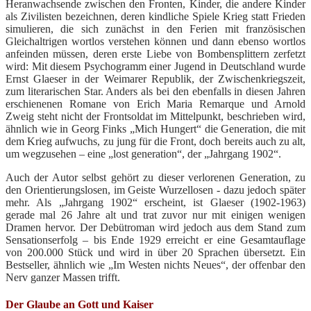
Heranwachsende zwischen den Fronten, Kinder, die andere Kinder
als Zivilisten bezeichnen, deren kindliche Spiele Krieg statt Frieden
simulieren, die sich zunächst in den Ferien mit französischen
Gleichaltrigen wortlos verstehen können und dann ebenso wortlos
anfeinden müssen, deren erste Liebe von Bombensplittern zerfetzt
wird: Mit diesem Psychogramm einer Jugend in Deutschland wurde
Ernst Glaeser in der Weimarer Republik, der Zwischenkriegszeit,
zum literarischen Star. Anders als bei den ebenfalls in diesen Jahren
erschienenen Romane von Erich Maria Remarque und Arnold
Zweig steht nicht der Frontsoldat im Mittelpunkt, beschrieben wird,
ähnlich wie in Georg Finks „Mich Hungert“ die Generation, die mit
dem Krieg aufwuchs, zu jung für die Front, doch bereits auch zu alt,
um wegzusehen – eine „lost generation“, der „Jahrgang 1902“.
Auch der Autor selbst gehört zu dieser verlorenen Generation, zu
den Orientierungslosen, im Geiste Wurzellosen - dazu jedoch später
mehr. Als „Jahrgang 1902“ erscheint, ist Glaeser (1902-1963)
gerade mal 26 Jahre alt und trat zuvor nur mit einigen wenigen
Dramen hervor. Der Debütroman wird jedoch aus dem Stand zum
Sensationserfolg – bis Ende 1929 erreicht er eine Gesamtauflage
von 200.000 Stück und wird in über 20 Sprachen übersetzt. Ein
Bestseller, ähnlich wie „Im Westen nichts Neues“, der offenbar den
Nerv ganzer Massen trifft.
Der Glaube an Gott und Kaiser