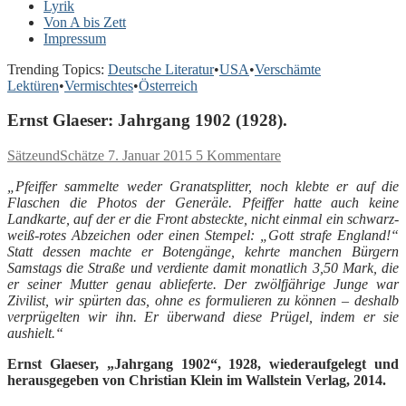
Lyrik
Von A bis Zett
Impressum
Trending Topics:
Deutsche Literatur
•
USA
•
Verschämte
Lektüren
•
Vermischtes
•
Österreich
Ernst Glaeser: Jahrgang 1902 (1928).
SätzeundSchätze
7. Januar 2015
5 Kommentare
„Pfeiffer sammelte weder Granatsplitter, noch klebte er auf die
Flaschen die Photos der Generäle. Pfeiffer hatte auch keine
Landkarte, auf der er die Front absteckte, nicht einmal ein schwarz-
weiß-rotes Abzeichen oder einen Stempel: „Gott strafe England!“
Statt dessen machte er Botengänge, kehrte manchen Bürgern
Samstags die Straße und verdiente damit monatlich 3,50 Mark, die
er seiner Mutter genau ablieferte. Der zwölfjährige Junge war
Zivilist, wir spürten das, ohne es formulieren zu können – deshalb
verprügelten wir ihn. Er überwand diese Prügel, indem er sie
aushielt.“
Ernst Glaeser, „Jahrgang 1902“, 1928, wiederaufgelegt und
herausgegeben von Christian Klein im Wallstein Verlag, 2014.