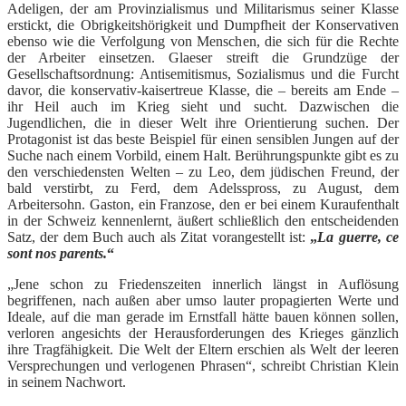
Adeligen, der am Provinzialismus und Militarismus seiner Klasse
erstickt, die Obrigkeitshörigkeit und Dumpfheit der Konservativen
ebenso wie die Verfolgung von Menschen, die sich für die Rechte
der Arbeiter einsetzen. Glaeser streift die Grundzüge der
Gesellschaftsordnung: Antisemitismus, Sozialismus und die Furcht
davor, die konservativ-kaisertreue Klasse, die – bereits am Ende –
ihr Heil auch im Krieg sieht und sucht. Dazwischen die
Jugendlichen, die in dieser Welt ihre Orientierung suchen. Der
Protagonist ist das beste Beispiel für einen sensiblen Jungen auf der
Suche nach einem Vorbild, einem Halt. Berührungspunkte gibt es zu
den verschiedensten Welten – zu Leo, dem jüdischen Freund, der
bald verstirbt, zu Ferd, dem Adelsspross, zu August, dem
Arbeitersohn. Gaston, ein Franzose, den er bei einem Kuraufenthalt
in der Schweiz kennenlernt, äußert schließlich den entscheidenden
Satz, der dem Buch auch als Zitat vorangestellt ist:
„
La guerre, ce
sont nos parents
.
“
„Jene schon zu Friedenszeiten innerlich längst in Auflösung
begriffenen, nach außen aber umso lauter propagierten Werte und
Ideale, auf die man gerade im Ernstfall hätte bauen können sollen,
verloren angesichts der Herausforderungen des Krieges gänzlich
ihre Tragfähigkeit. Die Welt der Eltern erschien als Welt der leeren
Versprechungen und verlogenen Phrasen“, schreibt Christian Klein
in seinem Nachwort.