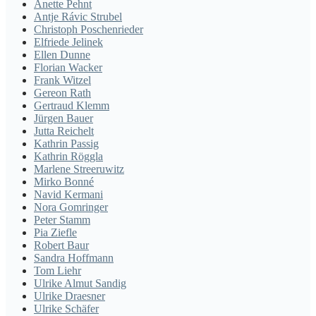
Anette Pehnt
Antje Rávic Strubel
Christoph Poschenrieder
Elfriede Jelinek
Ellen Dunne
Florian Wacker
Frank Witzel
Gereon Rath
Gertraud Klemm
Jürgen Bauer
Jutta Reichelt
Kathrin Passig
Kathrin Röggla
Marlene Streeruwitz
Mirko Bonné
Navid Kermani
Nora Gomringer
Peter Stamm
Pia Ziefle
Robert Baur
Sandra Hoffmann
Tom Liehr
Ulrike Almut Sandig
Ulrike Draesner
Ulrike Schäfer