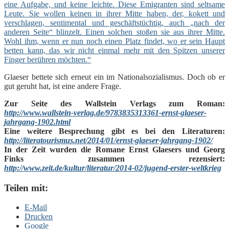
eine Aufgabe, und keine leichte. Diese Emigranten sind seltsame
Leute. Sie wollen keinen in ihrer Mitte haben, der, kokett und
verschlagen, sentimental und geschäftstüchtig, auch „nach der
anderen Seite“ blinzelt. Einen solchen stoßen sie aus ihrer Mitte.
Wohl ihm, wenn er nun noch einen Platz findet, wo er sein Haupt
betten kann, das wir nicht einmal mehr mit den Spitzen unserer
Finger berühren möchten.“
Glaeser bettete sich erneut ein im Nationalsozialismus. Doch ob er
gut geruht hat, ist eine andere Frage.
Zur Seite des Wallstein Verlags zum Roman:
http://www.wallstein-verlag.de/9783835313361-ernst-glaeser-
jahrgang-1902.html
Eine weitere Besprechung gibt es bei den Literaturen:
http://literatourismus.net/2014/01/ernst-glaeser-jahrgang-1902/
In der Zeit wurden die Romane Ernst Glaesers und Georg
Finks zusammen rezensiert:
http://www.zeit.de/kultur/literatur/2014-02/jugend-erster-weltkrieg
Teilen mit:
E-Mail
Drucken
Google