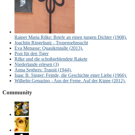
Rainer Maria Rilke: Briefe an einen jungen Dichter (1908).
Joachim Ringelnatz - Tropensehnsucht
Eva Menasse: Quasikristalle (2013).
Post für den Tiger
Rilke und die schoßgeblendete Rakete
Niederlande erlesen (3)
Anna Seghers: Transit (1944).
Isaac B. Singer: Feinde, die Geschichte einer Liebe (1966).
Wilhelm Genazino - Aus der Ferne. Auf der Kippe (2012).
Community