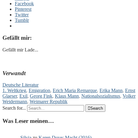
Facebook
Pinterest
Twitter
Tumblr
Gefällt mir:
Gefällt mir
Lade...
Verwandt
Deutsche Literatur
1. Weltkrieg
,
Emigration
,
Erich Maria Remarque
,
Erika Mann
,
Ernst
Glaeser
,
Exil
,
Georg Fink
,
Klaus Mann
,
Nationalsozialismus
,
Volker
Weidermann
,
Weimarer Republik
Search for...

Search
Was Leser meinen…
Silvia
zu
Karen Duve: Macht (2016).