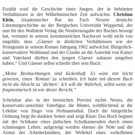
Erzählt wird die Geschichte eines Jungen, der in behüteten
Verhältnissen in der Wilhelminischen Zeit aufwächst.
Christian
Klein
, Akademischer Rat im Fach Neuere deutsche
Literaturgeschichte an der Bergischen Universität Wuppertal, der
nun für den Wallstein Verlag die Neuherausgabe des Buches besorgt
hat, vermutet in seinem kenntnisreichen Nachwort wohl nicht von
ungefähr, dass „Glaeser in ähnlichen Verhältnissen wie der
Protagonist in seinem Roman Jahrgang 1902 aufwächst: Bürgerlich-
konservativer Wohlstand und der Glaube an die Autorität von Kaiser
und Vaterland dürften den jungen Glaeser zuhause umgeben
haben.“ Und Glaeser selbst schreibt über sein Buch:
„Meine Beobachtungen sind lückenhaft. Es wäre mir leicht
gewesen, einen ‘Roman’ zu schreiben. Ich habe mit diesem Buch
nicht die Absicht zu ‘dichten’. Ich will die Wahrheit, selbst wenn sie
fragmentarisch ist wie dieser Bericht.”
Scheinbar also in der hessischen Provinz nichts Neues, die
konservativ-autoritäre Vaterfigur, die Mutter, weltflüchtend in die
Lektüre von Hugo von Hofmannsthal. Doch die bürgerliche
Ordnung birgt ihr dunklen Seiten und zeigt Risse: Das Buch beginnt
mit der Schikane eines jüdischen Schulkameraden durch einen
schmissigen Lehrer, aufgezeigt werden ebenso die Nöte und die
Armut der Arbeiterfamilien, der Weltekel eines weltoffenen