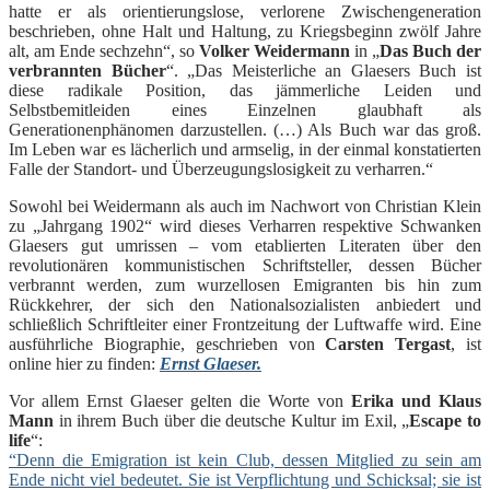
hatte er als orientierungslose, verlorene Zwischengeneration
beschrieben, ohne Halt und Haltung, zu Kriegsbeginn zwölf Jahre
alt, am Ende sechzehn“, so
Volker Weidermann
in „
Das Buch der
verbrannten Bücher
“. „Das Meisterliche an Glaesers Buch ist
diese radikale Position, das jämmerliche Leiden und
Selbstbemitleiden eines Einzelnen glaubhaft als
Generationenphänomen darzustellen. (…) Als Buch war das groß.
Im Leben war es lächerlich und armselig, in der einmal konstatierten
Falle der Standort- und Überzeugungslosigkeit zu verharren.“
Sowohl bei Weidermann als auch im Nachwort von Christian Klein
zu „Jahrgang 1902“ wird dieses Verharren respektive Schwanken
Glaesers gut umrissen – vom etablierten Literaten über den
revolutionären kommunistischen Schriftsteller, dessen Bücher
verbrannt werden, zum wurzellosen Emigranten bis hin zum
Rückkehrer, der sich den Nationalsozialisten anbiedert und
schließlich Schriftleiter einer Frontzeitung der Luftwaffe wird. Eine
ausführliche Biographie, geschrieben von
Carsten Tergast
, ist
online hier zu finden:
Ernst Glaeser.
Vor allem Ernst Glaeser gelten die Worte von
Erika und Klaus
Mann
in ihrem Buch über die deutsche Kultur im Exil, „
Escape to
life
“:
“Denn die Emigration ist kein Club, dessen Mitglied zu sein am
Ende nicht viel bedeutet. Sie ist Verpflichtung und Schicksal; sie ist