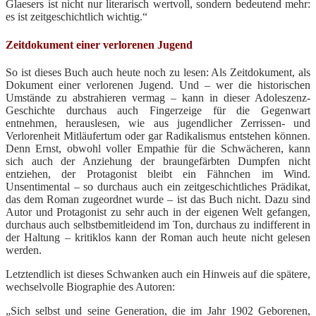
Glaesers ist nicht nur literarisch wertvoll, sondern bedeutend mehr:
es ist zeitgeschichtlich wichtig.“
Zeitdokument einer verlorenen Jugend
So ist dieses Buch auch heute noch zu lesen: Als Zeitdokument, als
Dokument einer verlorenen Jugend. Und – wer die historischen
Umstände zu abstrahieren vermag – kann in dieser Adoleszenz-
Geschichte durchaus auch Fingerzeige für die Gegenwart
entnehmen, herauslesen, wie aus jugendlicher Zerrissen- und
Verlorenheit Mitläufertum oder gar Radikalismus entstehen können.
Denn Ernst, obwohl voller Empathie für die Schwächeren, kann
sich auch der Anziehung der braungefärbten Dumpfen nicht
entziehen, der Protagonist bleibt ein Fähnchen im Wind.
Unsentimental – so durchaus auch ein zeitgeschichtliches Prädikat,
das dem Roman zugeordnet wurde – ist das Buch nicht. Dazu sind
Autor und Protagonist zu sehr auch in der eigenen Welt gefangen,
durchaus auch selbstbemitleidend im Ton, durchaus zu indifferent in
der Haltung – kritiklos kann der Roman auch heute nicht gelesen
werden.
Letztendlich ist dieses Schwanken auch ein Hinweis auf die spätere,
wechselvolle Biographie des Autoren:
„Sich selbst und seine Generation, die im Jahr 1902 Geborenen,